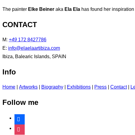
The painter
Elke Beiner
aka
Ela Ela
has found her inspiration
CONTACT
M:
+49
172 8427786
E:
info@elaelaartibiza.com
Ibiza, Balearic Islands, SPAIN
Info
Home
|
Artworks
|
Biography
|
Exhibitions
|
Press
|
Contact
|
Le
Follow me
facebook
instagram