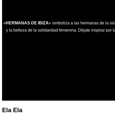
barra
lateral
y
«
HERMANAS DE IBIZA
» simboliza a las hermanas de la isla
la
y la belleza de la solidaridad femenina. Déjate inspirar por l
navegación
Ela Ela