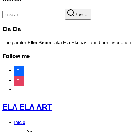
Buscar:
Buscar
Ela Ela
The painter
Elke Beiner
aka
Ela Ela
has found her inspiration
Follow me
facebook
instagram
website
Saltar
ELA ELA ART
al
contenido
Inicio